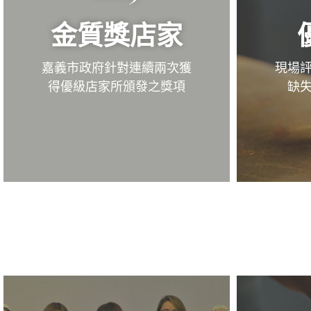
金質獎店家
嘉義市政府針對連續兩次獲
現場
得優級店家所頒發之獎項
缺