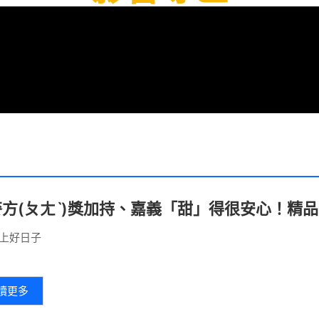
方(ㄆㄤˋ)獎加持、嘉義「甜」得很安心！精
上好日子
讀更多