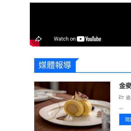
媒體報導
金麥
過
...
閱