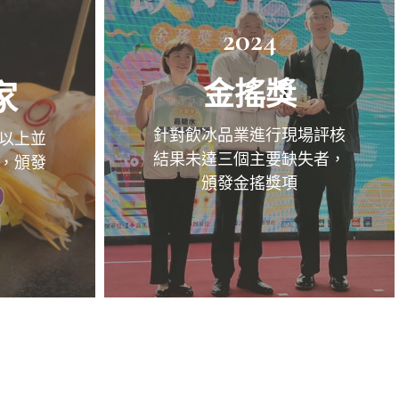
2024
金搖獎
家
針對飲冰品業進行現場評核
以上並
結果未達三個主要缺失者，
，頒發
頒發金搖獎項