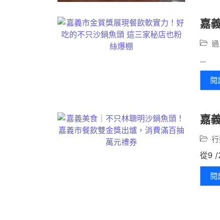
嘉
過
...
閱
嘉
行
從9 /
閱