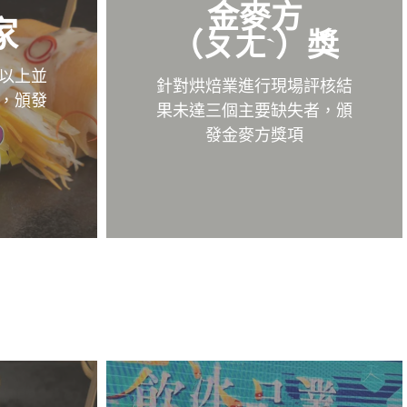
金麥方
家
（ㄆㄤˋ）獎
以上並
針對烘焙業進行現場評核結
，頒發
果未達三個主要缺失者，頒
發金麥方獎項