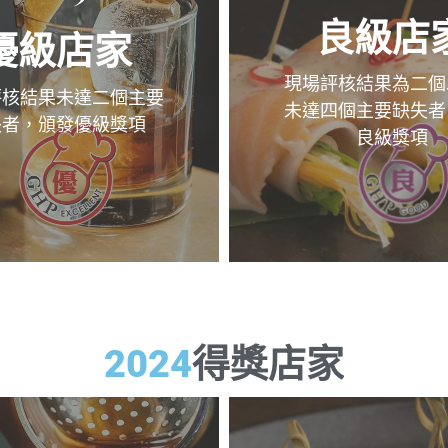
良級店
優級店家
現場評核結果為二個
評核結果未達二個主要
未達四個主要缺失者
失者，頒發優級獎項
良級獎項
2024
得獎店家