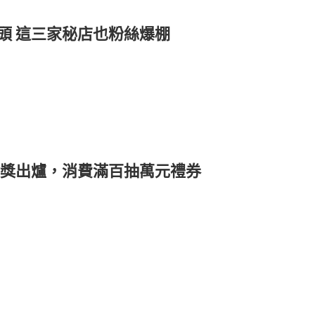
頭 這三家秘店也粉絲爆棚
金獎出爐，消費滿百抽萬元禮券